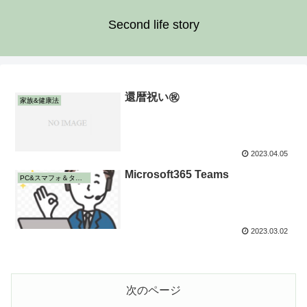
Second life story
還暦祝い㊗️
家族&健康法
2023.04.05
Microsoft365 Teams
PC&スマフォ＆タブレット
2023.03.02
次のページ