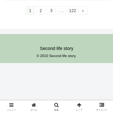
次
1
2
3
…
122
へ
Second life story
© 2010 Second life story.
メニュー
ホーム
検索
トップ
サイドバー