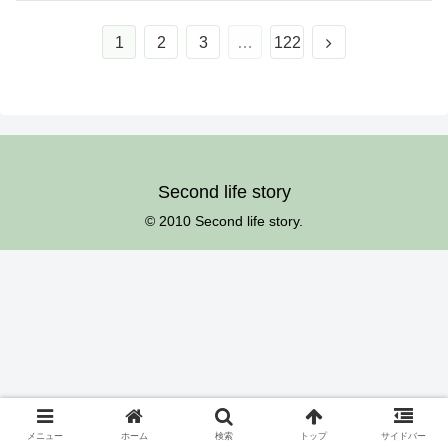
次
1
2
3
…
122
へ
Second life story
© 2010 Second life story.
メニュー
ホーム
検索
トップ
サイドバー