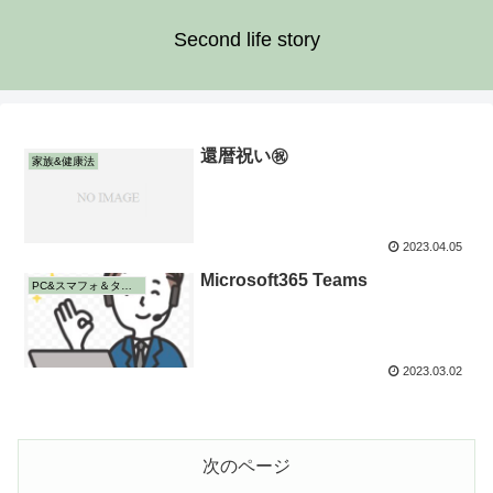
Second life story
還暦祝い㊗️
家族&健康法
2023.04.05
Microsoft365 Teams
PC&スマフォ＆タブレット
2023.03.02
次のページ