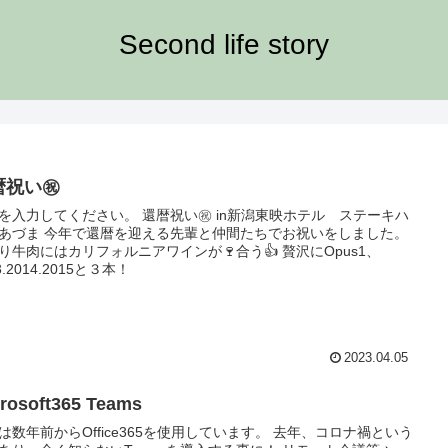
Second life story
暦祝い㊗️
を入力してください。 還暦祝い㊗️ in新潟東映ホテル ステーキハ
あづま 今年で還暦を迎える先輩と仲間たちでお祝いをしました。
り牛肉にはカリフォルニアワインが🍷合う👍 贅沢にOpus1、
3.2014.2015と３本！
2023.04.05
rosoft365 Teams
は数年前からOffice365を使用しています。 去年、コロナ禍という