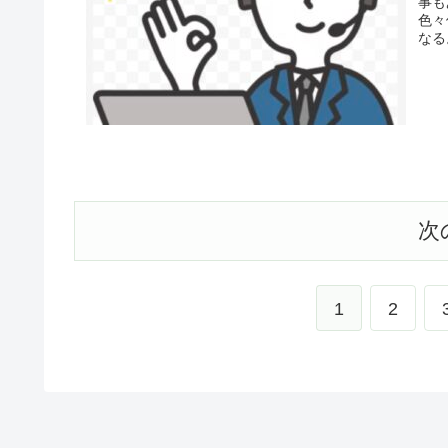
事も
色々
なる。
次
1
2