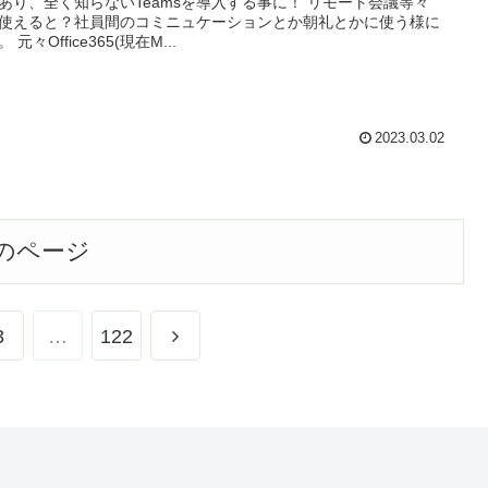
あり、全く知らないTeamsを導入する事に！ リモート会議等々
使えると？社員間のコミニュケーションとか朝礼とかに使う様に
 元々Office365(現在M...
2023.03.02
のページ
次
3
…
122
へ