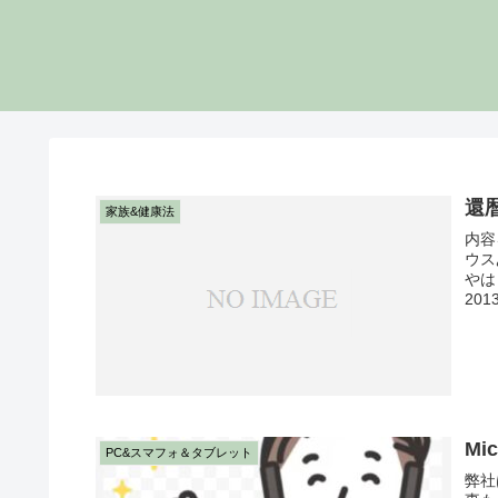
還
家族&健康法
内容
ウス
やは
201
Mic
PC&スマフォ＆タブレット
弊社