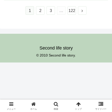
次
1
2
3
…
122
へ
Second life story
© 2010 Second life story.
メニュー
ホーム
検索
トップ
サイドバー