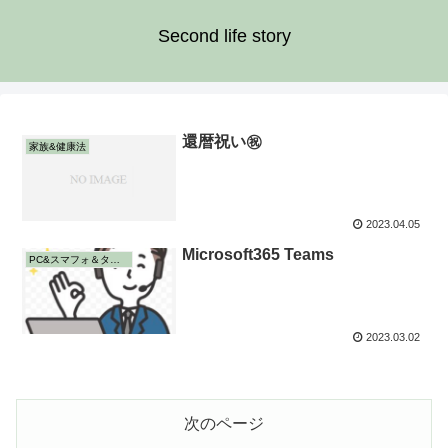
Second life story
還暦祝い㊗️
家族&健康法
2023.04.05
Microsoft365 Teams
PC&スマフォ＆タブレット
2023.03.02
次のページ