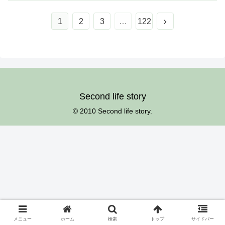
次
1
2
3
…
122
へ
Second life story
© 2010 Second life story.
メニュー
ホーム
検索
トップ
サイドバー