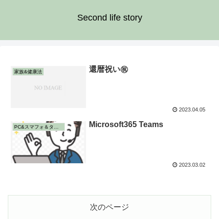
Second life story
還暦祝い㊗️
家族&健康法
2023.04.05
Microsoft365 Teams
PC&スマフォ＆タブレット
2023.03.02
次のページ