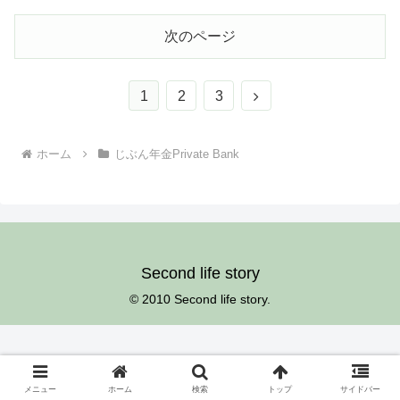
次のページ
次
1
2
3
へ
ホーム
じぶん年金Private Bank
Second life story
© 2010 Second life story.
メニュー
ホーム
検索
トップ
サイドバー