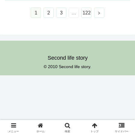
次
1
2
3
…
122
へ
Second life story
© 2010 Second life story.
メニュー
ホーム
検索
トップ
サイドバー