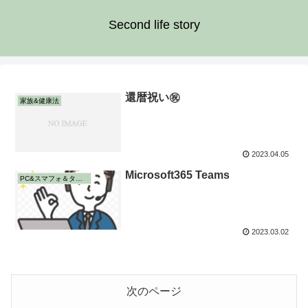
Second life story
還暦祝い㊗️
家族&健康法
2023.04.05
Microsoft365 Teams
PC&スマフォ＆タブレット
2023.03.02
次のページ