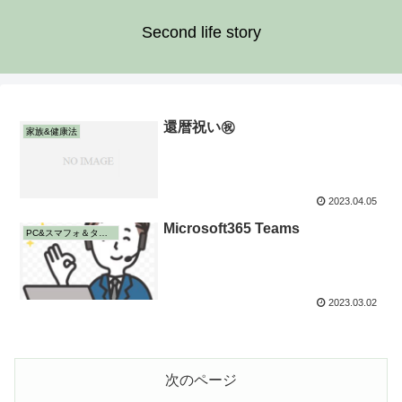
Second life story
還暦祝い㊗️
家族&健康法
2023.04.05
Microsoft365 Teams
PC&スマフォ＆タブレット
2023.03.02
次のページ