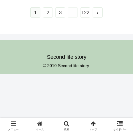
次
1
2
3
…
122
へ
Second life story
© 2010 Second life story.
メニュー
ホーム
検索
トップ
サイドバー