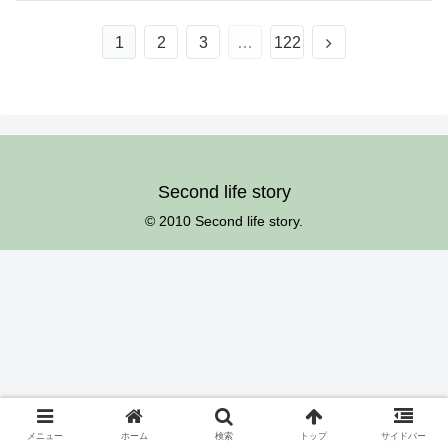
次
1
2
3
…
122
へ
Second life story
© 2010 Second life story.
メニュー
ホーム
検索
トップ
サイドバー