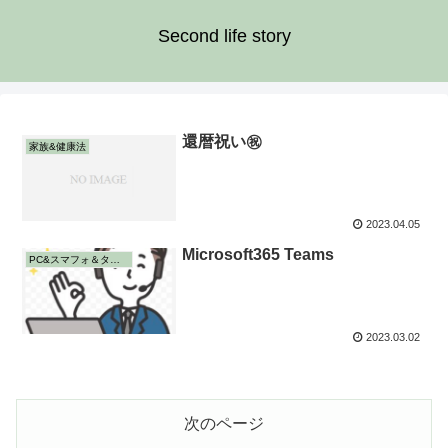
Second life story
還暦祝い㊗️
家族&健康法
2023.04.05
Microsoft365 Teams
PC&スマフォ＆タブレット
2023.03.02
次のページ