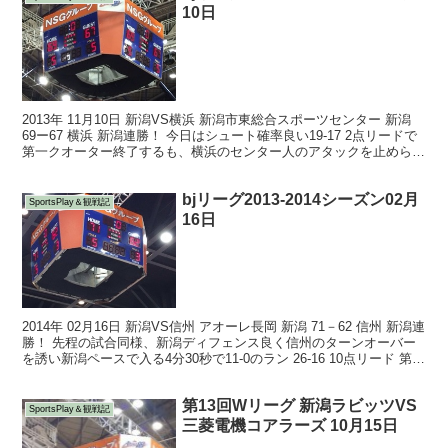
10日
2013年 11月10日 新潟VS横浜 新潟市東総合スポーツセンター 新潟
69ー67 横浜 新潟連勝！ 今日はシュート確率良い19-17 2点リードで
第一クオーター終了するも、横浜のセンター人のアタックを止められ
ない(^_^;)ゾーンディ...
bjリーグ2013-2014シーズン02月
SportsPlay＆観戦記
16日
2014年 02月16日 新潟VS信州 アオーレ長岡 新潟 71－62 信州 新潟連
勝！ 先程の試合同様、新潟ディフェンス良く信州のターンオーバー
を誘い新潟ペースで入る4分30秒で11-0のラン 26-16 10点リード 第二
クオーター信州...
第13回Wリーグ 新潟ラビッツVS
SportsPlay＆観戦記
三菱電機コアラーズ 10月15日