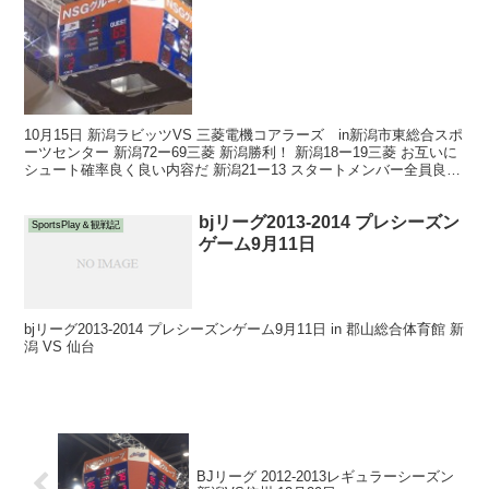
10月15日 新潟ラビッツVS 三菱電機コアラーズ in新潟市東総合スポ
ーツセンター 新潟72ー69三菱 新潟勝利！ 新潟18ー19三菱 お互いに
シュート確率良く良い内容だ 新潟21ー13 スタートメンバー全員良く
逆転に成功！ 新潟19ー1...
bjリーグ2013-2014 プレシーズン
SportsPlay＆観戦記
ゲーム9月11日
bjリーグ2013-2014 プレシーズンゲーム9月11日 in 郡山総合体育館 新
潟 VS 仙台
BJリーグ 2012-2013レギュラーシーズン