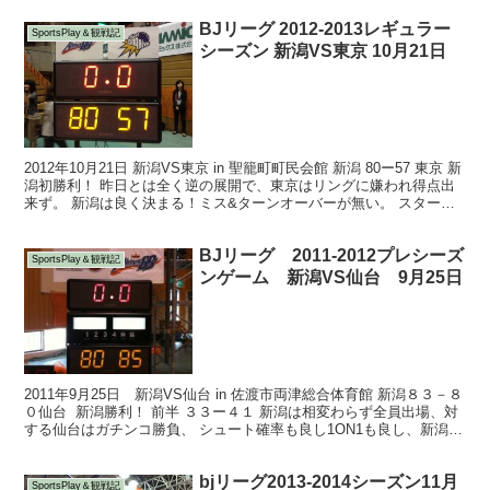
BJリーグ 2012-2013レギュラー
SportsPlay＆観戦記
シーズン 新潟VS東京 10月21日
2012年10月21日 新潟VS東京 in 聖籠町町民会館 新潟 80ー57 東京 新
潟初勝利！ 昨日とは全く逆の展開で、東京はリングに嫌われ得点出
来ず。 新潟は良く決まる！ミス&ターンオーバーが無い。 スタート
に#20マーリーを起用、ポイ...
BJリーグ 2011-2012プレシーズ
SportsPlay＆観戦記
ンゲーム 新潟VS仙台 9月25日
2011年9月25日 新潟VS仙台 in 佐渡市両津総合体育館 新潟８３－８
０仙台 新潟勝利！ 前半 ３３ー４１ 新潟は相変わらず全員出場、対
する仙台はガチンコ勝負、 シュート確率も良し1ON1も良し、新潟デ
ィフェンス悪過ぎσ(^_^;)...
bjリーグ2013-2014シーズン11月
SportsPlay＆観戦記